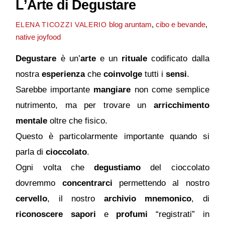
L’Arte di Degustare
blog
aruntam
,
cibo e bevande
,
ELENA TICOZZI VALERIO
native joyfood
Degustare
è un’
arte
e un
rituale
codificato dalla
nostra
esperienza
che
coinvolge
tutti i
sensi
.
Sarebbe importante
mangiare
non come semplice
nutrimento, ma per trovare un
arricchimento
mentale
oltre che fisico.
Questo è particolarmente importante quando si
parla di
cioccolato
.
Ogni volta che
degustiamo
del cioccolato
dovremmo
concentrarci
permettendo al nostro
cervello
, il nostro
archivio mnemonico
, di
riconoscere
sapori
e
profumi
“registrati” in