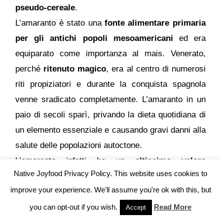
pseudo-cereale
.
L’amaranto è stato una
fonte alimentare primaria
per gli antichi popoli mesoamericani
ed era
equiparato come importanza al mais. Venerato,
perché
ritenuto magico
, era al centro di numerosi
riti propiziatori e durante la conquista spagnola
venne sradicato completamente. L’amaranto in un
paio di secoli sparì, privando la dieta quotidiana di
un elemento essenziale e causando gravi danni alla
salute delle popolazioni autoctone.
L’amaranto infatti ha un
altissimo valore
Native Joyfood Privacy Policy. This website uses cookies to
biologico
. In particolare è ricco di
lisina
, un
improve your experience. We'll assume you're ok with this, but
aminoacido indispensabile
, specialmente per gli
organismi in
crescita
, e generalmente più
you can opt-out if you wish.
Read More
Accept