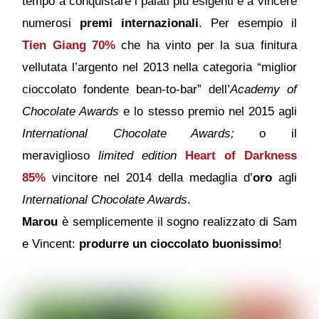
tempo a conquistare i palati più esigenti e a vincere
numerosi
premi internazionali
. Per esempio il
Tien Giang 70%
che ha vinto per la sua finitura
vellutata l’argento nel 2013 nella categoria “miglior
cioccolato fondente bean-to-bar” dell’
Academy of
Chocolate Awards
e lo stesso premio nel 2015 agli
International Chocolate Awards;
o il
meraviglioso
limited edition
Heart of Darkness
85%
vincitore nel 2014 della medaglia d’
oro
agli
International Chocolate Awards
.
Marou
è semplicemente il sogno realizzato di Sam
e Vincent:
produrre un cioccolato buonissimo
!