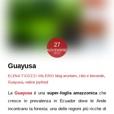
27
NOVEMBRE
2015
Guayusa
blog
aruntam
,
cibo e bevande
,
ELENA TICOZZI VALERIO
Guayusa
,
native joyfood
La
Guayusa
è una
super-foglia amazzonica
che
cresce in prevalenza in Ecuador dove le Ande
incontrano la foresta: una delle regioni più ricche di