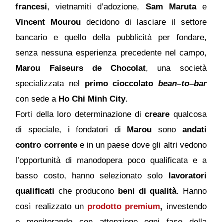
francesi
, vietnamiti d’adozione,
Sam Maruta
e
Vincent Mourou
decidono di lasciare il settore
bancario e quello della pubblicità per fondare,
senza nessuna esperienza precedente nel campo,
Marou Faiseurs de Chocolat
, una società
specializzata nel
primo cioccolato
bean–to–bar
con sede a
Ho Chi Minh City
.
Forti della loro determinazione di
creare
qualcosa
di speciale, i fondatori di
Marou
sono
andati
contro corrente
e in un paese dove gli altri vedono
l’opportunità di manodopera poco qualificata e a
basso costo, hanno selezionato solo
lavoratori
qualificati
che producono
beni di qualità
. Hanno
così realizzato un
prodotto
premium
,
investendo
e monitorando con attenzione ogni fase della