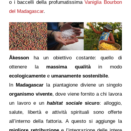
o i baccelli della profumatissima
Vaniglia Bourbon
del Madagascar
.
Åkesson
ha un
obiettivo costante: quello di
ottenere la
massima qualità
in modo
ecologicamente
e
umanamente sostenibile
.
In
Madagascar
la piantagione diviene un singolo
organismo vivente
, dove viene fornito a chi lavora
un lavoro e un
habitat sociale
sicuro
: alloggio,
salute, libertà e attività spirituali sono offerte
all’interno della fattoria. A questo si aggiunge la
migliore retribuzione
e l’integrazione delle intere