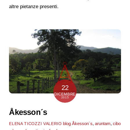
altre pietanze presenti.
22
DICEMBRE
2015
Åkesson´s
blog
Åkesson´s
,
aruntam
,
cibo
ELENA TICOZZI VALERIO