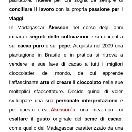
piantatore, l’ideale per chi sogna da sempre di
conciliare il
lavoro
con la propria
passione per i
viaggi
.
In Madagascar
Åkesson
nel corso degli anni
impara i
segreti delle coltivazioni
e si concentra
sul
cacao puro
e sul
pepe.
Acquista nel 2009 una
piantagione in Brasile e in pratica si ritrova a
vendere le sue fave di cacao a tutti i migliori
cioccolatieri del mondo, da cui apprende
l’affascinante
arte
di
creare
il
cioccolato
nelle sue
molteplici sfaccettature. Decide quindi di voler
sviluppare una sua
personale interpretazione
e
per questo crea
Åkesson´s
, una linea con cui
esaltare
il
gusto
originale del
seme di cacao
,
come quello del Madagascar caratterizzato da una