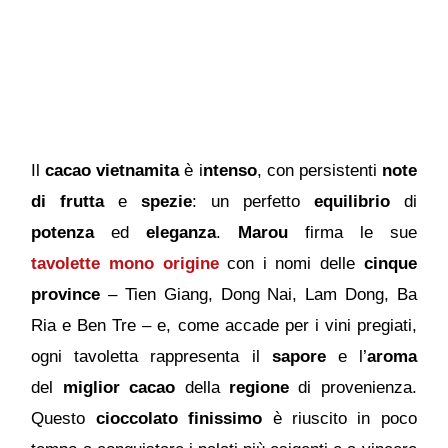
Il
cacao vietnamita
è i
ntenso
, con persistenti
note
di frutta
e
spezie
: un perfetto
equilibrio
di
potenza
ed
eleganza
.
Marou
firma le sue
tavolette
mono origine
con i nomi delle
cinque
province
– Tien Giang, Dong Nai, Lam Dong, Ba
Ria e Ben Tre – e, come accade per i vini pregiati,
ogni tavoletta rappresenta il
sapore
e l’
aroma
del
miglior cacao
della
regione
di provenienza.
Questo
cioccolato finissimo
è riuscito in poco